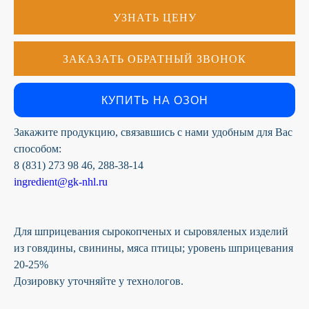
УЗНАТЬ ЦЕНУ
К сожалению, на сайте идут
технические работы, формы
ЗАКАЗАТЬ ОБРАТНЫЙ ЗВОНОК
обратной связи временно не
доступны
Пожалуйста, свяжитесь с
КУПИТЬ НА ОЗОН
нами по телефону
+7 831 2-
883-884
Закажите продукцию, связавшись с нами удобным для Вас
способом:
8 (831) 273 98 46, 288-38-14
ingredient@gk-nhl.ru
Для шприцевания сырокопченых и сыровяленых изделий
из говядины, свинины, мяса птицы; уровень шприцевания
20-25%
Дозировку уточняйте у технологов.