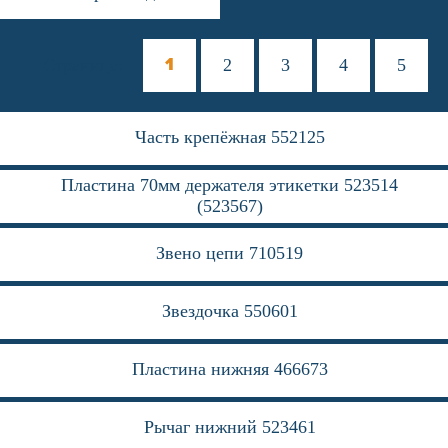
К сожалению, на сайте идут
1
Страница:
2
3
4
5
технические работы, формы
обратной связи временно не
доступны
Часть крепёжная 552125
Пожалуйста, свяжитесь с
нами по телефону
+7 831 2-
883-884
Пластина 70мм держателя этикетки 523514
(523567)
Звено цепи 710519
Звездочка 550601
Пластина нижняя 466673
Рычаг нижний 523461