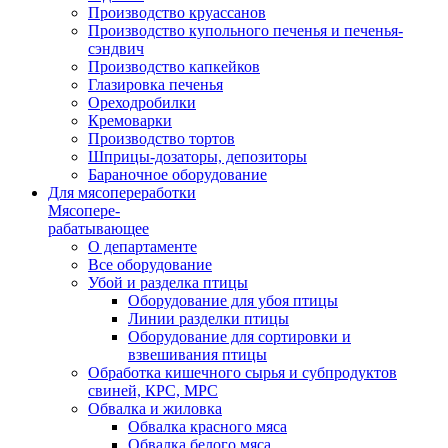
Производство круассанов
Производство купольного печенья и печенья-
сэндвич
Производство капкейков
Глазировка печенья
Ореходробилки
Кремоварки
Производство тортов
Шприцы-дозаторы, депозиторы
Бараночное оборудование
Для мясопереработки
Мясопере-
рабатывающее
О департаменте
Все оборудование
Убой и разделка птицы
Оборудование для убоя птицы
Линии разделки птицы
Оборудование для сортировки и
взвешивания птицы
Обработка кишечного сырья и субпродуктов
свиней, КРС, МРС
Обвалка и жиловка
Обвалка красного мяса
Обвалка белого мяса