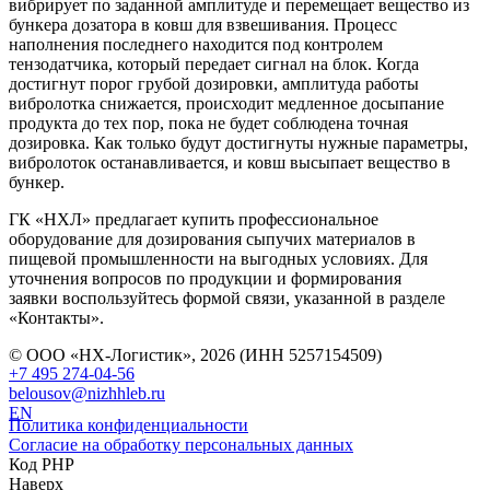
вибрирует по заданной амплитуде и перемещает вещество из
бункера дозатора в ковш для взвешивания. Процесс
наполнения последнего находится под контролем
тензодатчика, который передает сигнал на блок. Когда
достигнут порог грубой дозировки, амплитуда работы
вибролотка снижается, происходит медленное досыпание
продукта до тех пор, пока не будет соблюдена точная
дозировка. Как только будут достигнуты нужные параметры,
вибролоток останавливается, и ковш высыпает вещество в
бункер.
ГК «НХЛ» предлагает купить профессиональное
оборудование для дозирования сыпучих материалов в
пищевой промышленности на выгодных условиях. Для
уточнения вопросов по продукции и формирования
заявки воспользуйтесь формой связи, указанной в разделе
«Контакты».
© ООО «НХ-Логистик», 2026 (ИНН 5257154509)
+7 495 274-04-56
belousov@nizhhleb.ru
EN
Политика конфиденциальности
Согласие на обработку персональных данных
Код PHP
Наверх