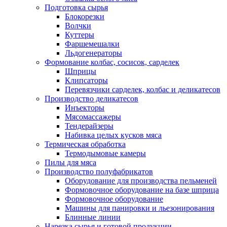
Подготовка сырья
Блокорезки
Волчки
Куттеры
Фаршемешалки
Льдогенераторы
Формование колбас, сосисок, сарделек
Шприцы
Клипсаторы
Перевязчики сарделек, колбас и деликатесов
Производство деликатесов
Инъекторы
Мясомассажеры
Тендерайзеры
Набивка целых кусков мяса
Термическая обработка
Термодымовые камеры
Пилы для мяса
Производство полуфабрикатов
Оборудование для производства пельменей
Формовочное оборудование на базе шприца
Формовочное оборудование
Машины для панировки и льезонирования
Блинные линии
Нарезка сырья и готовой продукции