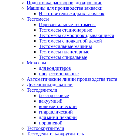
Подготовка растворов, дозирование
Машины для производства закваски
Изготовители жидких заквасок
Тестомесы
Горизонтальные тестомесы
Тестомесы стационарные
Тестомесы самоопрокидывающиеся
Тестомесы с подкатной дежой
Тестомесильные машины
Тестомесы планетарные
Тестомесы спиральные
Миксеры
для кондитеров
профессиональные
Автоматические линии производства теста
​Дежеопрокидыватели
Тестоделители
бесстрессовые
вакуумный
волюметрический
гидравлический
для мини пекарни
поршневой
Тестоокруглители
Тестоделитель-округлитель