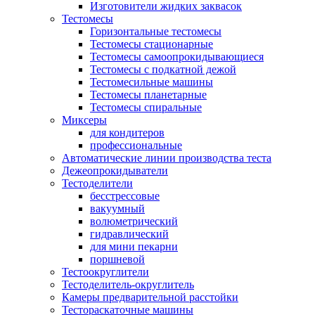
Изготовители жидких заквасок
Тестомесы
Горизонтальные тестомесы
Тестомесы стационарные
Тестомесы самоопрокидывающиеся
Тестомесы с подкатной дежой
Тестомесильные машины
Тестомесы планетарные
Тестомесы спиральные
Миксеры
для кондитеров
профессиональные
Автоматические линии производства теста
​Дежеопрокидыватели
Тестоделители
бесстрессовые
вакуумный
волюметрический
гидравлический
для мини пекарни
поршневой
Тестоокруглители
Тестоделитель-округлитель
Камеры предварительной расстойки
Тестораскаточные машины