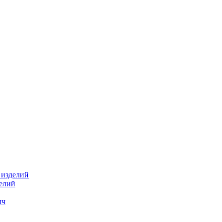
 изделий
делий
ич