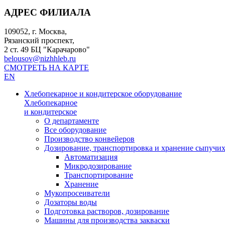
АДРЕС ФИЛИАЛА
109052, г. Москва,
Рязанский проспект,
2 ст. 49 БЦ "Карачарово"
belousov@nizhhleb.ru
СМОТРЕТЬ НА КАРТЕ
EN
Хлебопекарное и кондитерское оборудование
Хлебопекарное
и кондитерское
О департаменте
Все оборудование
Производство конвейеров
Дозирование, транспортировка и хранение сыпучи
Автоматизация
Микродозирование
Транспортирование
Хранение
Мукопросеиватели
Дозаторы воды
Подготовка растворов, дозирование
Машины для производства закваски