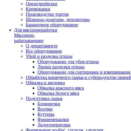
Ореходробилки
Кремоварки
Производство тортов
Шприцы-дозаторы, депозиторы
Бараночное оборудование
Для мясопереработки
Мясопере-
рабатывающее
О департаменте
Все оборудование
Убой и разделка птицы
Оборудование для убоя птицы
Линии разделки птицы
Оборудование для сортировки и взвешивания
Обработка кишечного сырья и субпродуктов свине
Обвалка и жиловка
Обвалка красного мяса
Обвалка белого мяса
Подготовка сырья
Блокорезки
Волчки
Куттеры
Фаршемешалки
Льдогенераторы
Формование колбас, сосисок, сарделек